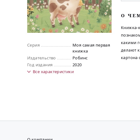
O ЧЕ
Книжка-к
познаком
какими г
Серия
Моя самая первая
делают к
книжка
картона
Издательство
Робинс
Год издания
2020
Все
характеристики
О компании