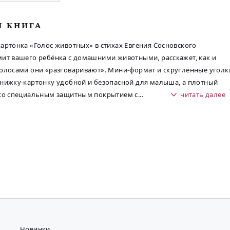
М КНИГА
артонка «Голос животных» в стихах Евгения Сосновского
ит вашего ребёнка с домашними животными, расскажет, как и
олосами они «разговаривают». Мини-формат и скруглённые уголк
нижку-картонку удобной и безопасной для малыша, а плотный
 со специальным защитным покрытием с
...
читать далее
Новинки