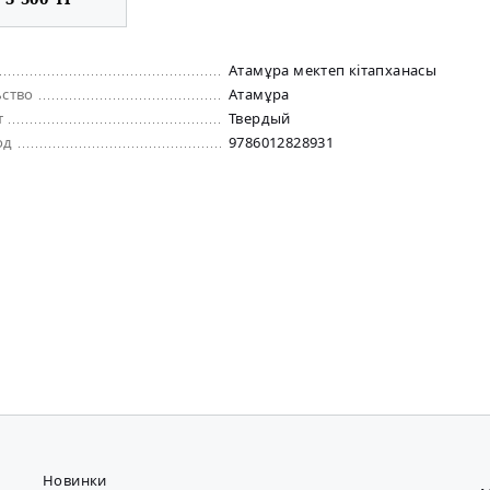
Атамұра мектеп кiтапханасы
ьство
Атамұра
т
Твердый
од
9786012828931
Новинки