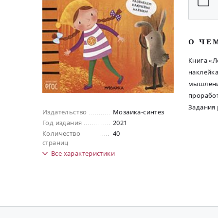
O ЧЕ
Книга «Л
наклейка
мышления
проработ
Задания 
Издательство
Мозаика-синтез
Год издания
2021
Количество
40
страниц
Все
характеристики