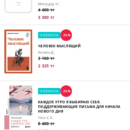
Мисудзу Н.
4 400 тг
3 300 тг
НОВИНКА
-25%
ЧЕЛОВЕК МЫСЛЯЩИЙ
Аллен Д.
3 100 тг
2 325 тг
НОВИНКА
-25%
КАЖДОЕ УТРО Я ВЫБИРАЮ СЕБЯ.
ПОДДЕРЖИВАЮЩИЕ ПИСЬМА ДЛЯ НАЧАЛА
НОВОГО ДНЯ
Чон С.Х.
8 400 тг