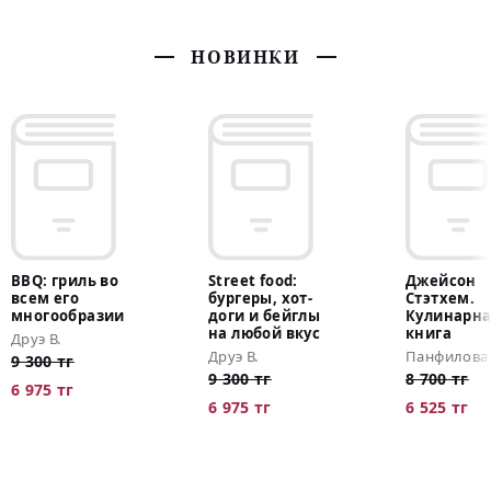
НОВИНКИ
BBQ: гриль во
Street food:
Джейсон
всем его
бургеры, хот-
Стэтхем.
многообразии
доги и бейглы
Кулинарн
на любой вкус
книга
Друэ В.
Друэ В.
Панфилова
9 300 тг
9 300 тг
8 700 тг
6 975 тг
6 975 тг
6 525 тг