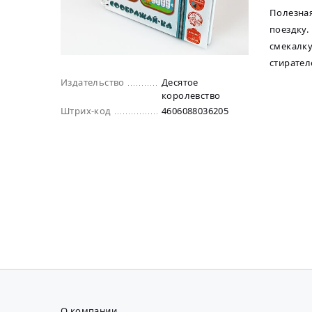
Полезная
поездку.
смекалку
стирател
Издательство
Десятое
королевство
Штрих-код
4606088036205
О компании