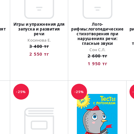
Игры и упражнения для
Лого-
лят
запуска и развития
рифмы:логопедические
р
речи
стихотворения при
нарушениях речи:
Косинова Е.
гласные звуки
3 400 тг
Сон С.Л.
2 550 тг
2 600 тг
1 950 тг
-25%
-25%