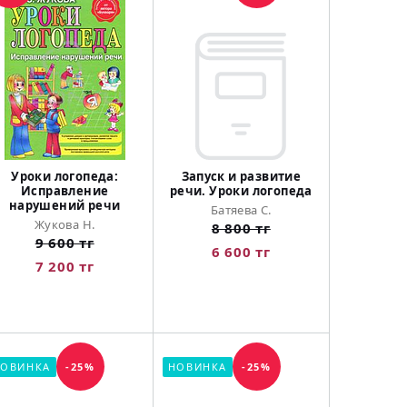
Уроки логопеда:
Запуск и развитие
Исправление
речи. Уроки логопеда
нарушений речи
Батяева С.
Жукова Н.
8 800 тг
9 600 тг
6 600 тг
7 200 тг
ОВИНКА
-25%
НОВИНКА
-25%