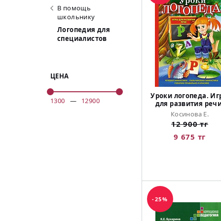
В помощь
школьнику
Логопедия для
специалистов
ЦЕНА
Уроки логопеда. И
1300
—
12900
для развития речи
Косинова Е.
12 900 тг
9 675 тг
-25%