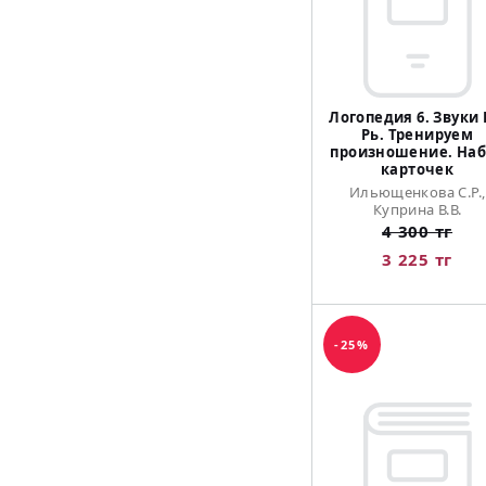
Логопедия 6. Звуки 
Рь. Тренируем
произношение. Наб
карточек
Ильющенкова С.Р.,
Куприна В.В.
4 300 тг
3 225 тг
-25%