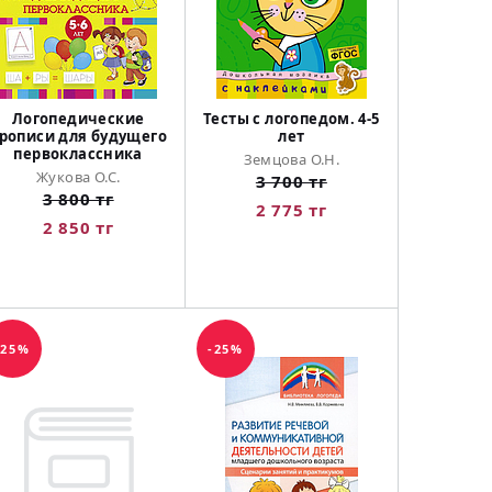
Логопедические
Тесты с логопедом. 4-5
рописи для будущего
лет
первоклассника
Земцова О.Н.
Жукова О.С.
3 700 тг
3 800 тг
2 775 тг
2 850 тг
-25%
-25%