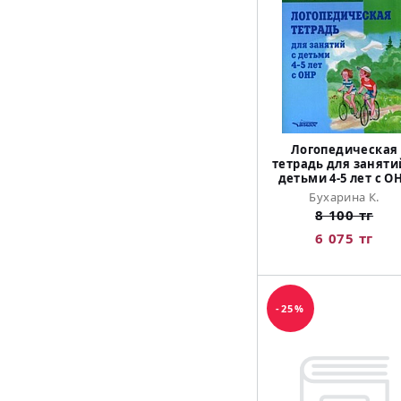
Логопедическая
тетрадь для заняти
детьми 4-5 лет с О
Бухарина К.
8 100 тг
6 075 тг
-25%