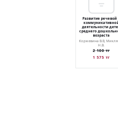
Развитие речевой
коммуникативно
деятельности дет
среднего дошкольн
возраста
Коржевина В.В, Микля
Н.В.
2 100 тг
1 575 тг