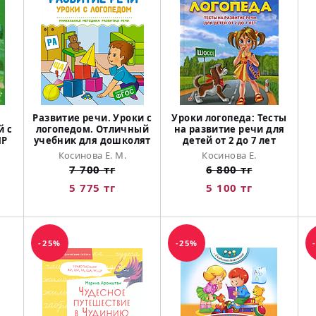
Развитие речи. Уроки с
Уроки логопеда: Тесты
й с
логопедом. Отличный
на развитие речи для
НР
учебник для дошколят
детей от 2 до 7 лет
Косинова Е. М.
Косинова Е.
7 700 тг
6 800 тг
5 775 тг
5 100 тг
-25%
-25%