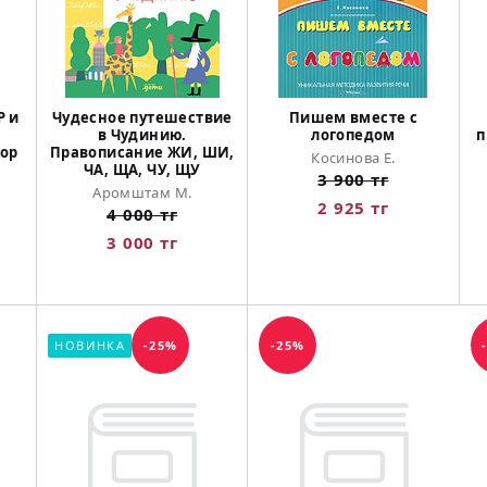
Р и
Чудесное путешествие
Пишем вместе с
в Чудинию.
логопедом
п
ор
Правописание ЖИ, ШИ,
Косинова Е.
ЧА, ЩА, ЧУ, ЩУ
3 900 тг
Аромштам М.
2 925 тг
4 000 тг
3 000 тг
НОВИНКА
-25%
-25%