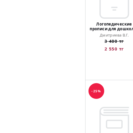
Логопедические
прописи для дошко
Дмитриева В.Г.
3 400 тг
2 550 тг
-25%