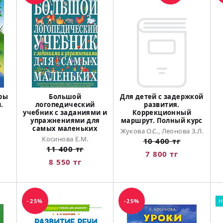
гры
Большой
Для детей с задержкой
.
логопедический
развития.
учебник с заданиями и
Коррекционный
упражнениями для
маршрут. Полный курс
самых маленьких
Жукова О.С., Леонова З.Л.
Косинова Е.М.
10 400 тг
11 400 тг
7 800 тг
8 550 тг
-25%
-25%
Н