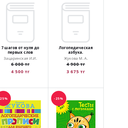
7 шагов от нуля до
Логопедическая
первых слов
азбука.
Зацаринская И.И.
Жукова М. А.
6 000 тг
4 900 тг
4 500 тг
3 675 тг
-25%
-25%