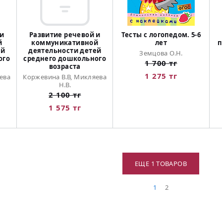
 и
Развитие речевой и
Тесты с логопедом. 5-6
й
коммуникативной
лет
п
ей
деятельности детей
Земцова О.Н.
ого
среднего дошкольного
1 700 тг
возраста
1 275 тг
ева
Коржевина В.В, Микляева
Н.В.
2 100 тг
1 575 тг
ЕЩЕ 1 ТОВАРОВ
1
2