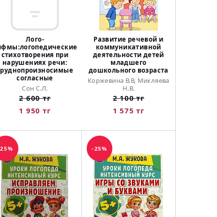
Лого-
Развитие речевой и
ифмы:логопедические
коммуникативной
стихотворения при
деятельности детей
нарушениях речи:
младшего
труднопроизносимые
дошкольного возраста
согласные
Коржевина В.В, Микляева
Сон С.Л.
Н.В.
2 600 тг
2 100 тг
1 950 тг
1 575 тг
-25%
-25%